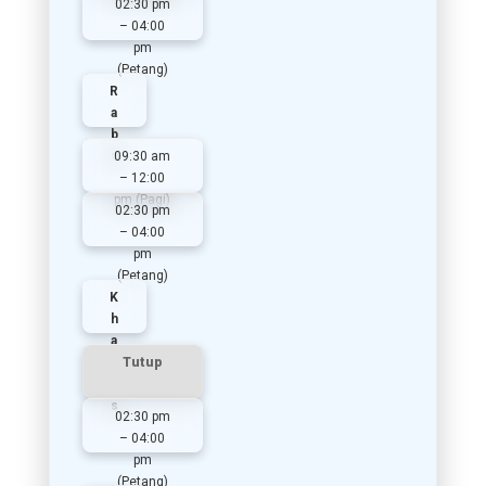
02:30 pm
– 04:00
pm
(Petang)
R
a
b
u
09:30 am
– 12:00
pm (Pagi)
02:30 pm
– 04:00
pm
(Petang)
K
h
a
m
Tutup
i
s
02:30 pm
– 04:00
pm
(Petang)