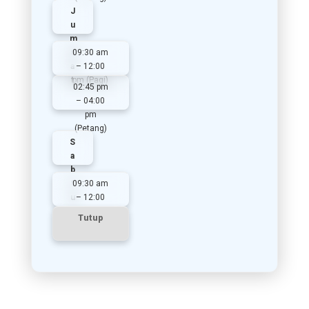
J
u
m
a
09:30 am
a
– 12:00
t
pm (Pagi)
02:45 pm
– 04:00
pm
(Petang)
S
a
b
t
09:30 am
u
– 12:00
pm (Pagi)
Tutup